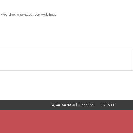
, you should contact your web host.
Colporteur
|
S'identifier
ES
EN
FR