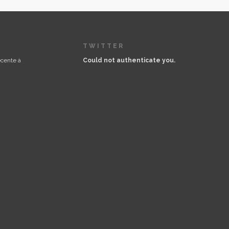
TWITTER
écente à
Could not authenticate you.