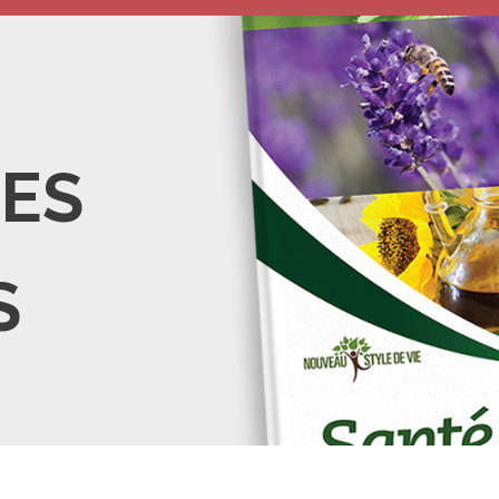
LES
S