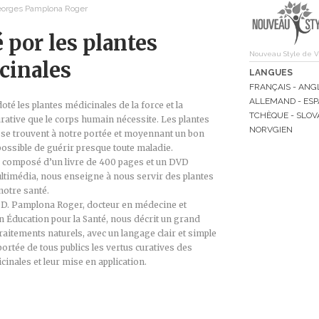
eorges Pamplona Roger
 por les plantes
Nouveau Style de V
cinales
LANGUES
FRANÇAIS - ANGL
ALLEMAND - ESP
oté les plantes médicinales de la force et la
TCHÈQUE - SLOV
rative que le corps humain nécessite. Les plantes
NORVGIEN
 se trouvent à notre portée et moyennant un bon
 possible de guérir presque toute maladie.
, composé d’un livre de 400 pages et un DVD
ultimédia, nous enseigne à nous servir des plantes
 notre santé.
e D. Pamplona Roger, docteur en médecine et
en Éducation pour la Santé, nous décrit un grand
aitements naturels, avec un langage clair et simple
 portée de tous publics les vertus curatives des
cinales et leur mise en application.