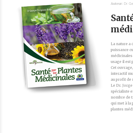
Auteur:
Dr. G
Santé
médi
La nature a d
puissance cu
médicinales
usage il est
Cet ouvrage
interactif m
au profit de
Le Dr. Jorg
spécialiste 
nombre de tr
qui met à la
plantes médi