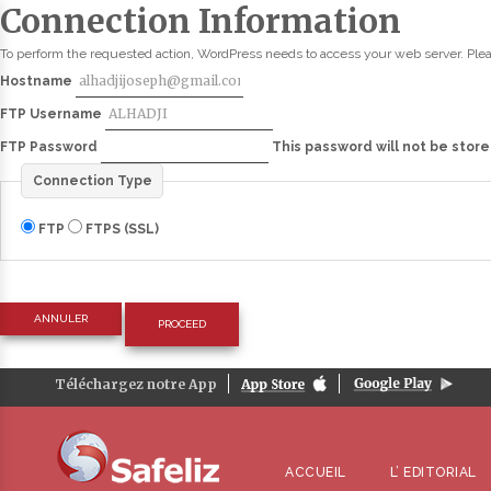
Connection Information
To perform the requested action, WordPress needs to access your web server. Plea
Hostname
FTP Username
FTP Password
This password will not be store
Connection Type
FTP
FTPS (SSL)
ANNULER
Téléchargez notre App
ACCUEIL
L’ EDITORIAL