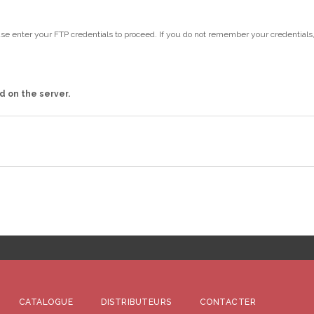
se enter your FTP credentials to proceed. If you do not remember your credentials
d on the server.
CATALOGUE
DISTRIBUTEURS
CONTACTER