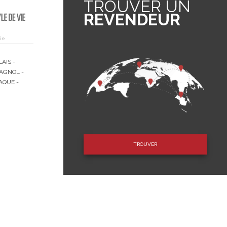
TROUVER UN
REVENDEUR
ie
AIS -
AGNOL -
AQUE -
TROUVER