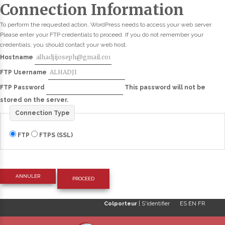
Connection Information
To perform the requested action, WordPress needs to access your web server.
Please enter your FTP credentials to proceed. If you do not remember your
credentials, you should contact your web host.
Hostname
FTP Username
FTP Password
This password will not be
stored on the server.
Connection Type
FTP
FTPS (SSL)
ANNULER
Colporteur
|
S'identifier
ES
EN
FR