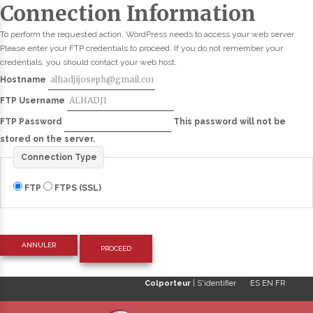
Connection Information
To perform the requested action, WordPress needs to access your web server.
Please enter your FTP credentials to proceed. If you do not remember your
credentials, you should contact your web host.
Hostname
FTP Username
FTP Password
This password will not be
stored on the server.
Connection Type
FTP
FTPS (SSL)
ANNULER
Colporteur
|
S'identifier
ES
EN
FR