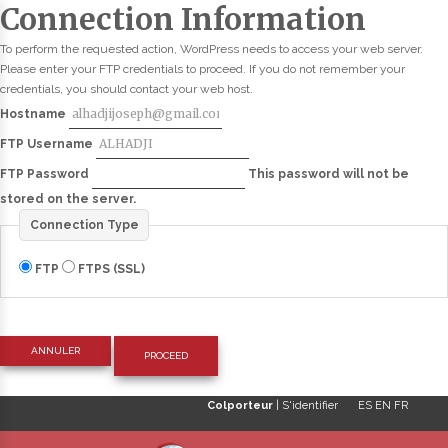
Connection Information
To perform the requested action, WordPress needs to access your web server.
Please enter your FTP credentials to proceed. If you do not remember your
credentials, you should contact your web host.
Hostname
FTP Username
FTP Password
This password will not be
stored on the server.
Connection Type
FTP
FTPS (SSL)
ANNULER
Colporteur
|
S'identifier
ES
EN
FR