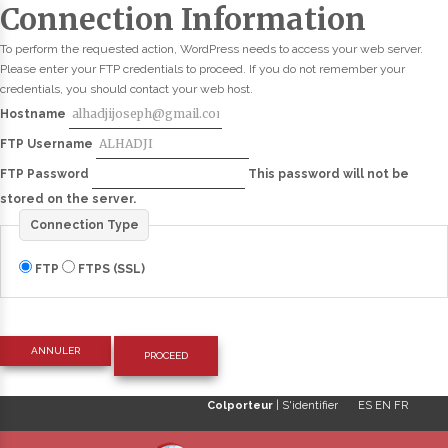
Connection Information
To perform the requested action, WordPress needs to access your web server.
Please enter your FTP credentials to proceed. If you do not remember your
credentials, you should contact your web host.
Hostname
FTP Username
FTP Password
This password will not be
stored on the server.
Connection Type
FTP
FTPS (SSL)
ANNULER
Colporteur
|
S'identifier
ES
EN
FR