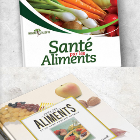
Vie et Santé
Santé par les aliments
Auteur:
Dr. Georges Pamplona Roger
Remarquable
Nouveau Style de Vie