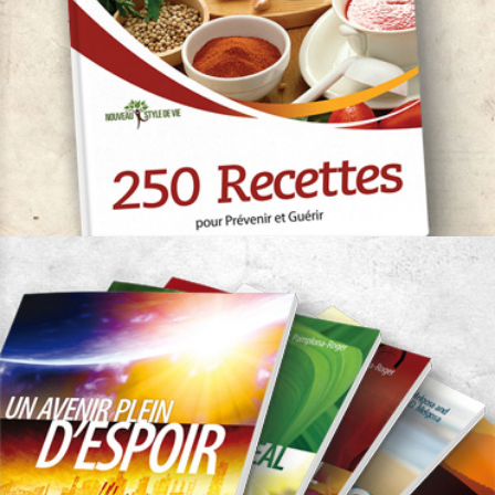
250 Recettes
Auteurs:
Dr. Georges Pamplona Roger -
Dra. Malaxetxebarria
Nouveau Style de Vie