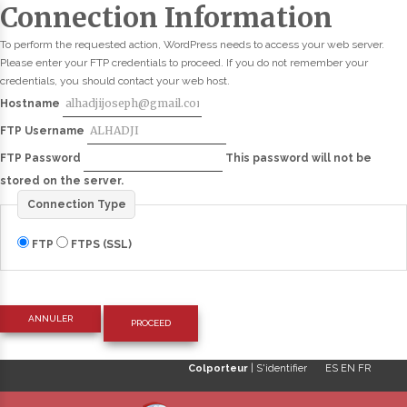
Connection Information
To perform the requested action, WordPress needs to access your web server.
Please enter your FTP credentials to proceed. If you do not remember your
credentials, you should contact your web host.
Hostname
FTP Username
FTP Password
This password will not be
stored on the server.
Connection Type
FTP
FTPS (SSL)
ANNULER
Colporteur
|
S'identifier
ES
EN
FR