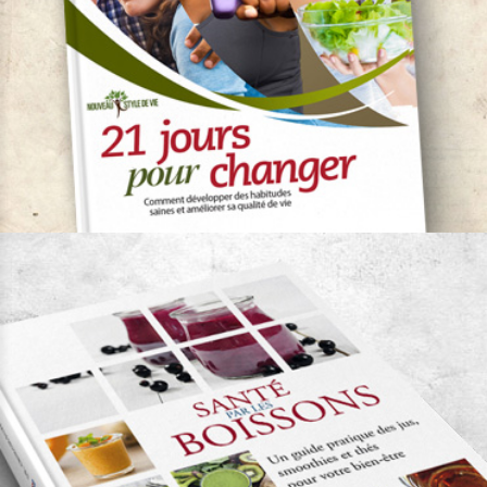
Vie et Santé
21 jours pour changer
Auteurs:
Dr. Georges Pamplona Roger -
Dr. Marcello Niek M. Leal
Remarquable
Nouveau Style de Vie