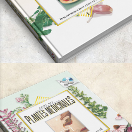
Guide des aliments et de leur pouvoir curatif
Auteur:
Dr. Georges Pamplona Roger
Remarquable
Bibliothèque Éducation et
Santé