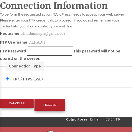
Connection Information
To perform the requested action, WordPress needs to access your web server.
Please enter your FTP credentials to proceed. If you do not remember your
credentials, you should contact your web host.
Hostname
FTP Username
FTP Password
This password will not be
stored on the server.
Connection Type
FTP
FTPS (SSL)
CANCELAR
Colportores
|
Entrar
ES
EN
FR