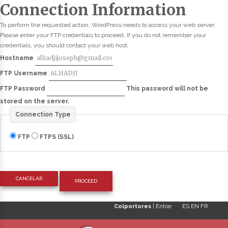
Connection Information
To perform the requested action, WordPress needs to access your web server.
Please enter your FTP credentials to proceed. If you do not remember your
credentials, you should contact your web host.
Hostname
FTP Username
FTP Password
This password will not be
stored on the server.
Connection Type
FTP
FTPS (SSL)
CANCELAR
Colportores
|
Entrar
ES
EN
FR