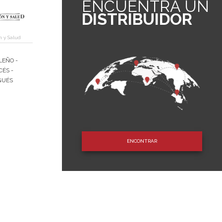
ENCUENTRA UN
DISTRIBUIDOR
n y Salud
LEÑO -
CÉS -
GUÉS
ENCONTRAR