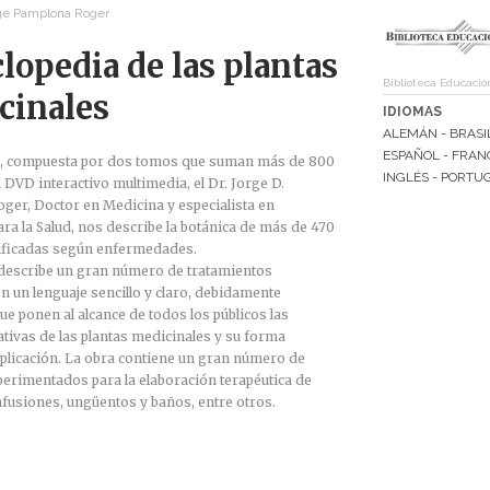
rge Pamplona Roger
lopedia de las plantas
Biblioteca Educació
cinales
IDIOMAS
ALEMÁN - BRASI
ESPAÑOL - FRAN
a, compuesta por dos tomos que suman más de 800
INGLÉS - PORTU
 DVD interactivo multimedia, el Dr. Jorge D.
ger, Doctor en Medicina y especialista en
ra la Salud, nos describe la botánica de más de 470
asificadas según enfermedades.
describe un gran número de tratamientos
on un lenguaje sencillo y claro, debidamente
que ponen al alcance de todos los públicos las
ativas de las plantas medicinales y su forma
aplicación. La obra contiene un gran número de
erimentados para la elaboración terapéutica de
fusiones, ungüentos y baños, entre otros.