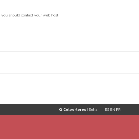
, you should contact your web host.
Colportores
|
Entrar
ES
EN
FR