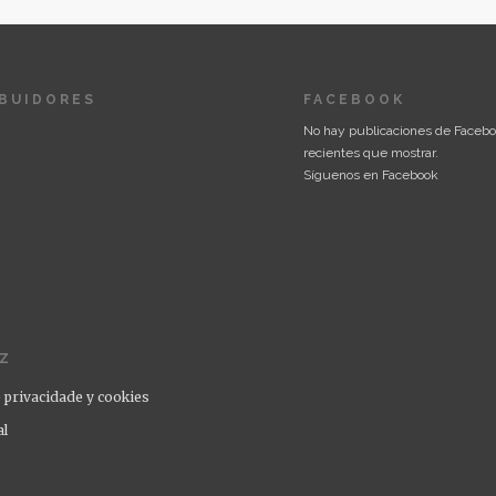
IBUIDORES
FACEBOOK
No hay publicaciones de Faceb
recientes que mostrar.
Síguenos en Facebook
IZ
e privacidade y cookies
al