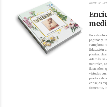
Autor:
Dr. Jo
Encic
medi
En esta obr
páginas y un
Pamplona Ro
Educación pa
plantas, cl
Además, se 
naturales, c
ilustrados, 
virtudes cur
práctica de 
consejos exp
fomentos, in