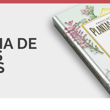
IA DE
S
S