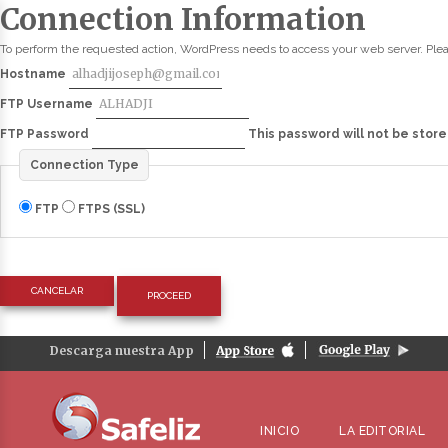
Connection Information
To perform the requested action, WordPress needs to access your web server. Plea
Hostname
FTP Username
FTP Password
This password will not be store
Connection Type
FTP
FTPS (SSL)
CANCELAR
Descarga nuestra App
INICIO
LA EDITORIAL